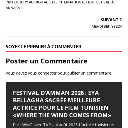
e
te
g
PRIX DU JURY AU DIGITAL GATE INTERNATIONAL FILM FESTIVAL, À
ANNABA :
b
r
e
o
r
SUIVANT
MEHDI BEN YEZZA
o
k
SOYEZ LE PREMIER À COMMENTER
Poster un Commentaire
Vous devez
vous connecter
pour publier un commentaire.
FESTIVAL D’AMMAN 2026 : EYA
BELLAGHA SACRÉE MEILLEURE
ACTRICE POUR LE FILM TUNISIEN
«WHERE THE WIND COMES FROM»
Par : WMC avec TAP – 4 août 2026 L’actrice tunisienne