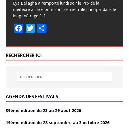
Eya Bellagha a remporté lundi soir le Prix de la
meilleure actrice pour son premier rôle principal dans le
long-métrage
[…]
F
T
P
ac
w
ar
e
itt
ta
b
er
g
RECHERCHER ICI
o
er
o
k
AGENDA DES FESTIVALS
39ème édition du 23 au 29 août 2026
19ème édition du 28 septembre au 3 octobre 2026