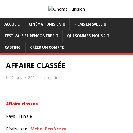
ACCUEIL
CINÉMA TUNISIEN
FILMS EN SALLE
FESTIVALS ET RENCONTRES
QUI SOMMES-NOUS ?
CASTING
CRÉER UN COMPTE
AFFAIRE CLASSÉE
12 janvier 2024
projettut
Affaire classée
Pays : Tunisie
Réalisateur :
Mehdi Ben Yezza