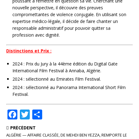
poussant à remettre en question sa vie. Cherchant une
nouvelle perspective, il découvre des preuves
compromettantes de violence conjugale. En utilisant son
expertise médico-légale, il décide de faire chanter un
responsable administratif pour pouvoir quitter sa
profession avec dignité.
Distinctions et Prix :
2024 : Prix du Jury à la 44ème édition du Digital Gate
International Film Festival à Annaba, Algérie.
2024 : sélectionné au Emirates Film Festival.
2024 : sélectionné au Panorama International Short Film
Festival.
F
T
P
a
w
ar
PRÉCÉDENT
c
it
ta
ALGÉRIE — AFFAIRE CLASSÉE, DE MEHDI BEN YEZZA, REMPORTE LE