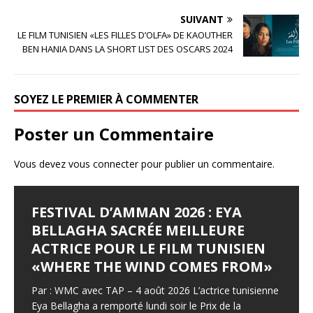
b
r
e
SUIVANT
o
r
LE FILM TUNISIEN «LES FILLES D’OLFA» DE KAOUTHER
BEN HANIA DANS LA SHORT LIST DES OSCARS 2024
o
k
SOYEZ LE PREMIER À COMMENTER
Poster un Commentaire
Vous devez
vous connecter
pour publier un commentaire.
FESTIVAL D’AMMAN 2026 : EYA
LES JOURNÉES
LE SYNDROME DE DJAMILA
JALILA BORHANE
BABOUNA BEN AYED
BELLAGHA SACRÉE MEILLEURE
CINÉMATOGRAPHIQUES DE
Le Syndrome de Djamila Pays : Tunisie Réalisateur :
Jalila Borhane Actrice. Filmographie de Jalila Borhane,
Babouna Ben Ayed Actrice. Filmographie de Babouna
ACTRICE POUR LE FILM TUNISIEN
CARTHAGE (JCC) LANCENT LEUR
Hamza Hedfi Année : 2015 Durée : 4’28 Genre :
actrice : 1998 : Demain, je brûle (Ghodoua nahreg), de
Ben Ayed, actrice : 1995 : Tourba (CM), de Moncef
«WHERE THE WIND COMES FROM»
APPEL À FILMS
Producteur : Fédération Tunisienne des Cinéastes
Mohamed Ben Smail. Télévision : 1992 : Itarafat
Dhouib. 1998 : Demain, je brûle (Ghodoua nahreg), de
Amateurs (FTCA – Club Bab Lassal).
almatar alakhir (téléfilm), de Slaheddine Essid (Khadija).
Mohamed Ben Smail (Mme Mimouni)
Par : WMC avec TAP – 4 août 2026 L’actrice tunisienne
Lequotidien – mercredi 5 août 2026 Les inscriptions à
1995
[…]
F
F
T
T
P
P
Eya Bellagha a remporté lundi soir le Prix de la
la 37° édition sont ouvertes jusqu’au 15 septembre, en