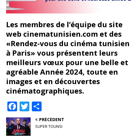
Les membres de l’équipe du site
web cinematunisien.com
et des
«Rendez-vous du cinéma tunisien
à Paris»
vous présentent leurs
meilleurs vœux
pour une belle et
agréable Année 2024,
toute en
images et en découvertes
cinématographiques.
F
T
P
a
w
ar
PRÉCÉDENT
c
it
ta
SUPER TOUNSI
e
te
g