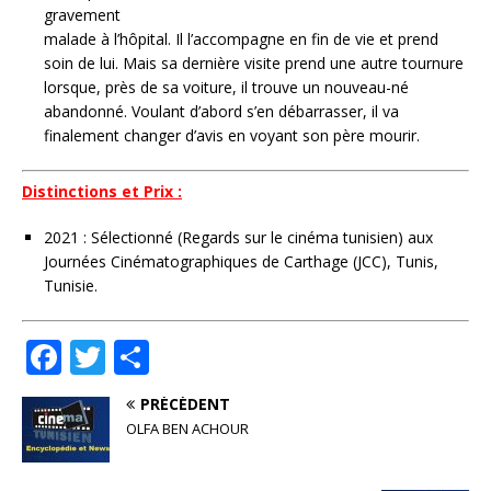
gravement
malade à l’hôpital. Il l’accompagne en fin de vie et prend
soin de lui. Mais sa dernière visite prend une autre tournure
lorsque, près de sa voiture, il trouve un nouveau-né
abandonné. Voulant d’abord s’en débarrasser, il va
finalement changer d’avis en voyant son père mourir.
Distinctions et Prix :
2021 : Sélectionné (Regards sur le cinéma tunisien) aux
Journées Cinématographiques de Carthage (JCC), Tunis,
Tunisie.
F
T
P
a
w
ar
PRÉCÉDENT
c
it
ta
OLFA BEN ACHOUR
e
te
g