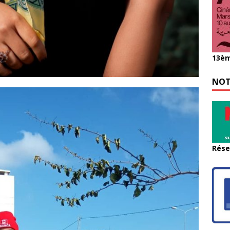
13èm
NOT
Rése