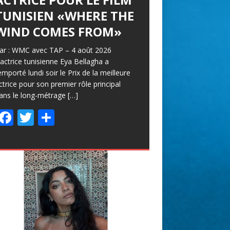
TUNISIEN «WHERE THE
À FILMS
WIND COMES FROM»
equotidien – mercredi 5 août 2026 Les
nscriptions à la 37° édition sont ouvertes
ar : WMC avec TAP – 4 août 2026
usqu’au 15 septembre, en prélude à un
’actrice tunisienne Eya Bellagha a
endez-vous qui célébrera les 60 ans du
emporté lundi soir le Prix de la meilleure
estival. Le
[…]
ctrice pour son premier rôle principal
ans le long-métrage
F
T
P
[…]
F
T
P
ac
w
ar
ac
w
ar
e
itt
ta
e
itt
ta
b
er
g
b
er
g
o
er
o
er
o
o
k
k