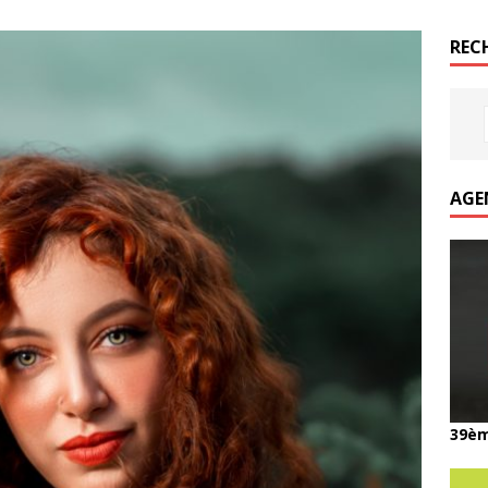
REC
AGE
39èm