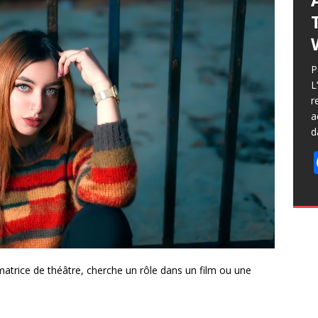
L
i
P
j
L
r
r
f
a
d
matrice de théâtre, cherche un rôle dans un film ou une