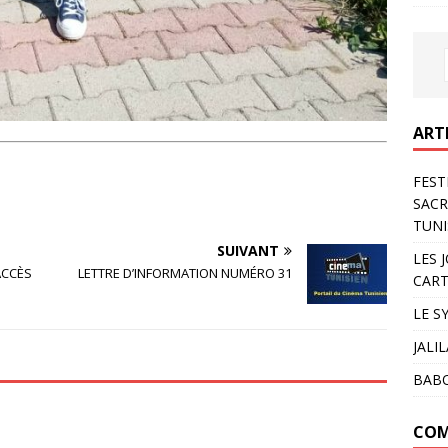
ART
FEST
SACR
TUNI
SUIVANT
LES 
ACCÈS
LETTRE D’INFORMATION NUMÉRO 31
CART
LE S
JALI
BAB
COM