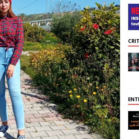
CRI
ENT