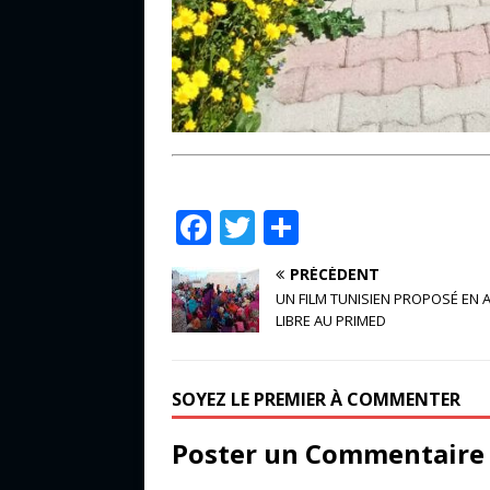
F
T
P
a
w
ar
PRÉCÉDENT
c
it
ta
UN FILM TUNISIEN PROPOSÉ EN 
e
te
g
LIBRE AU PRIMED
b
r
e
o
r
SOYEZ LE PREMIER À COMMENTER
o
Poster un Commentaire
k