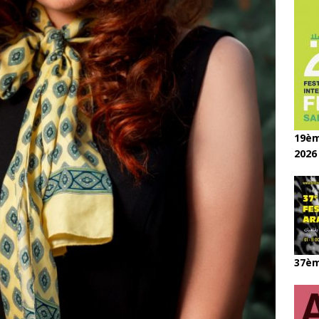
19èm
2026
37èm