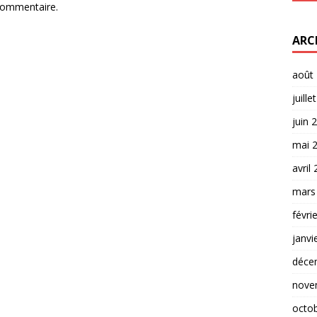
commentaire.
ARC
août
juille
juin 
mai 
avril
mars
févri
janvi
déce
nove
octo