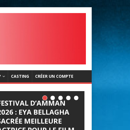
?
CASTING
CRÉER UN COMPTE
FESTIVAL D’AMMAN
LES JOURNÉES
2026 : EYA BELLAGHA
CINÉMATOGRAPHIQUE
SACRÉE MEILLEURE
S DE CARTHAGE (JCC)
ACTRICE POUR LE FILM
LANCENT LEUR APPEL