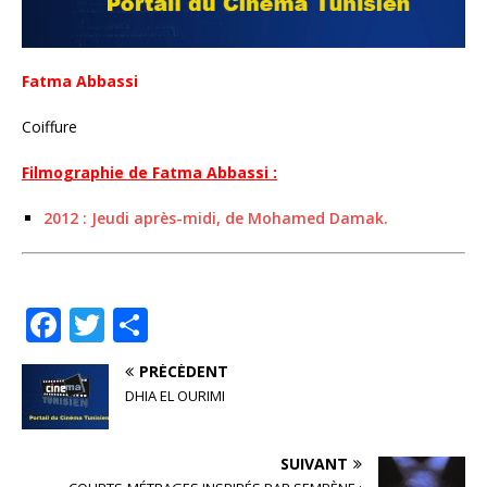
Fatma Abbassi
Coiffure
Filmographie de Fatma Abbassi :
2012 : Jeudi après-midi, de Mohamed Damak.
F
T
P
a
w
ar
PRÉCÉDENT
c
it
ta
DHIA EL OURIMI
e
te
g
b
r
e
SUIVANT