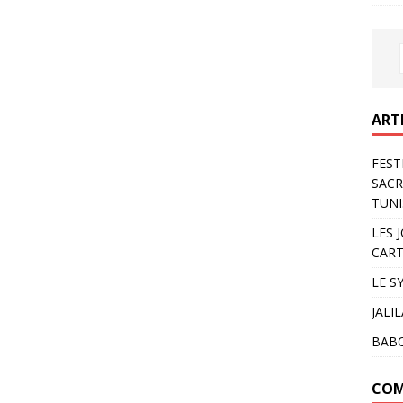
ART
FEST
SACR
TUNI
LES 
CART
LE S
JALI
BAB
COM