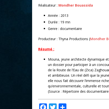
r
Réalisateur :
Mondher Bouassida
Année : 2013
Durée : 19 mn
Genre : documentaire
Producteur : Thyna Productions (
Mondher B
Résumé :
Mouna, jeune architecte dynamique et
un dossier pour participer à un conco
de la Route de l’Eau de (Zica) Zaghoua
et ambitieuse. Un réel défi que la jeune 
elle nous fait découvrir l’immense rich
qu’environnementale, culturelle et touri
(Source : Répertoire des documentaire
F
T
P