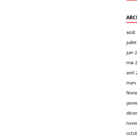
ARC
août
juille
juin 
mai 
avril
mars
févri
janvi
déce
nove
octo