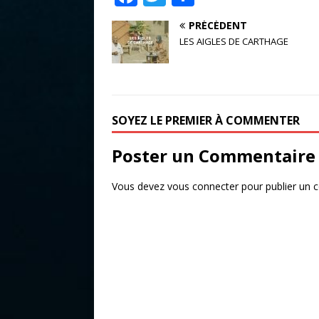
a
w
ar
PRÉCÉDENT
c
it
ta
LES AIGLES DE CARTHAGE
e
te
g
b
r
e
o
r
SOYEZ LE PREMIER À COMMENTER
o
k
Poster un Commentaire
Vous devez
vous connecter
pour publier un 