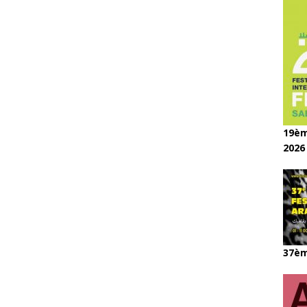
19èm
2026
37èm