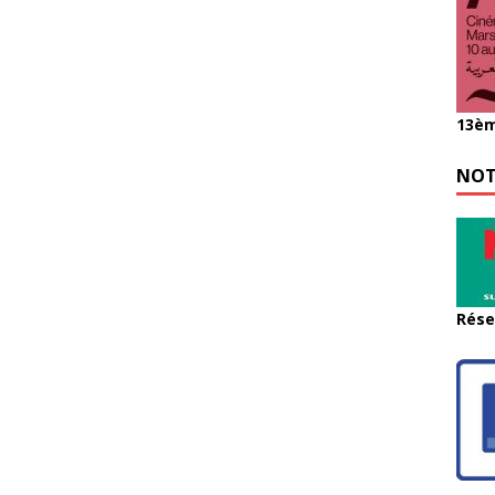
13èm
NOT
Rése