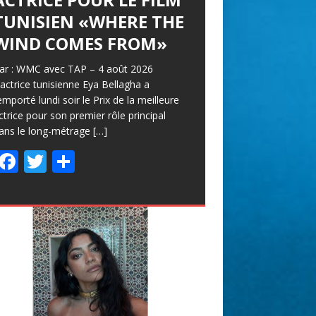
TUNISIEN «WHERE THE
WIND COMES FROM»
ar : WMC avec TAP – 4 août 2026
’actrice tunisienne Eya Bellagha a
emporté lundi soir le Prix de la meilleure
ctrice pour son premier rôle principal
ans le long-métrage
[…]
F
T
P
ac
w
ar
e
itt
ta
b
er
g
o
er
o
k