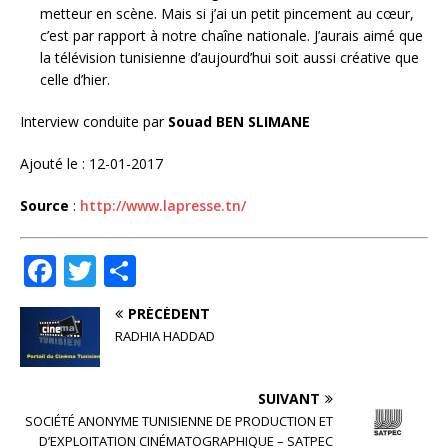
metteur en scène. Mais si j’ai un petit pincement au cœur,
c’est par rapport à notre chaîne nationale. J’aurais aimé que
la télévision tunisienne d’aujourd’hui soit aussi créative que
celle d’hier.
Interview conduite par
Souad BEN SLIMANE
Ajouté le : 12-01-2017
Source
:
http://www.lapresse.tn/
F
T
P
a
w
ar
PRÉCÉDENT
c
it
ta
RADHIA HADDAD
e
te
g
b
r
e
SUIVANT
o
r
SOCIÉTÉ ANONYME TUNISIENNE DE PRODUCTION ET
D’EXPLOITATION CINÉMATOGRAPHIQUE – SATPEC