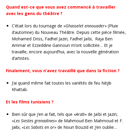
Quand est-ce que vous avez commencé à travailler
avec les gens du théâtre ?
C’était lors du tournage de «
Ghasselet ennouader
» (Pluie
d’automne) du Nouveau Théâtre. Depuis cette pièce filmée,
Mohamed Driss, Fadhel Jaziri, Fadhel Jaïbi, Raja Ben
Ammar et Ezzeddine Gannoun m’ont sollicitée… Et je
travaille, encore aujourd’hui, avec la nouvelle génération
d’artistes.
Finalement, vous n’avez travaillé que dans la fiction ?
J’ai quand même fait toutes les variétés de feu Néjib
Khattab.
Et les films tunisiens ?
Bien sûr que j’en ai fait, tels que «
Arab
» de Jaïbi et Jaziri,
«
Les
Siestes grenadines
» de Mahmoud Ben Mahmoud et F.
Jaibi, «
Les Sabots en or
» de Nouri Bouzid et j’en oublie…