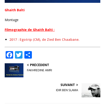
Ghaith Balti
Montage
Filmographie de
Ghaith Balti :
2017 : Egotrip (CM), de Zied Ben Chaabane.
F
T
P
a
w
ar
PRÉCÉDENT
c
it
ta
FAKHREDINE AMRI
e
te
g
b
r
e
SUIVANT
o
r
IDIR BEN SLAMA
o