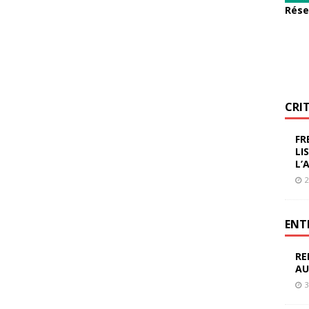
Rése
CRI
FR
LI
L’
2
ENT
RE
AU
3