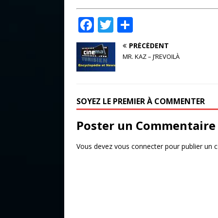
F
T
P
a
w
ar
PRÉCÉDENT
c
it
ta
MR. KAZ – J’REVOILÀ
e
te
g
b
r
e
o
r
SOYEZ LE PREMIER À COMMENTER
o
Poster un Commentaire
k
Vous devez
vous connecter
pour publier un 