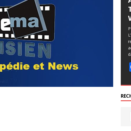
P
L
r
a
d
REC