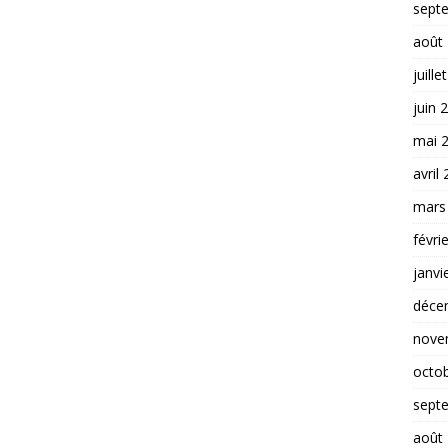
sept
août
juille
juin 
mai 
avril
mars
févri
janvi
déce
nove
octo
sept
août