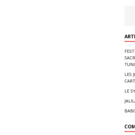
ART
FEST
SACR
TUNI
LES 
CART
LE S
JALI
BAB
COM