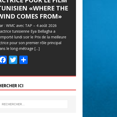
TUNISIEN «WHERE THE
WIND COMES FROM»
ar : WMC avec TAP – 4 août 2026
’actrice tunisienne Eya Bellagha a
emporté lundi soir le Prix de la meilleure
ctrice pour son premier rôle principal
ans le long-métrage
[…]
F
T
P
ac
w
ar
e
itt
ta
b
er
g
HERCHER ICI
o
er
o
k