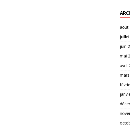
ARC
août
juille
juin 
mai 
avril
mars
févri
janvi
déce
nove
octo