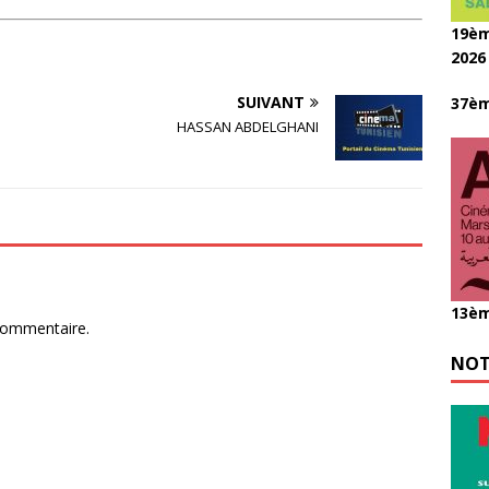
19èm
2026
SUIVANT
37èm
HASSAN ABDELGHANI
13èm
commentaire.
NOT