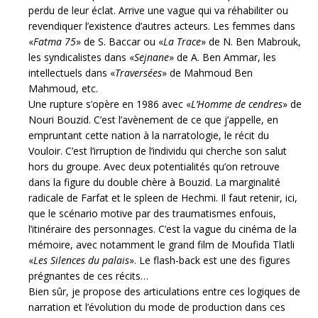
perdu de leur éclat. Arrive une vague qui va réhabiliter ou
revendiquer l’existence d’autres acteurs. Les femmes dans
«
Fatma 75
» de S. Baccar ou «
La Trace
» de N. Ben Mabrouk,
les syndicalistes dans «
Sejnane
» de A. Ben Ammar, les
intellectuels dans «
Traversées
» de Mahmoud Ben
Mahmoud, etc.
Une rupture s’opère en 1986 avec «
L’Homme de cendres
» de
Nouri Bouzid. C’est l’avènement de ce que j’appelle, en
empruntant cette nation à la narratologie, le récit du
Vouloir. C’est l’irruption de l’individu qui cherche son salut
hors du groupe. Avec deux potentialités qu’on retrouve
dans la figure du double chère à Bouzid. La marginalité
radicale de Farfat et le spleen de Hechmi. Il faut retenir, ici,
que le scénario motive par des traumatismes enfouis,
l’itinéraire des personnages. C’est la vague du cinéma de la
mémoire, avec notamment le grand film de Moufida Tlatli
«
Les Silences du palais
». Le flash-back est une des figures
prégnantes de ces récits…
Bien sûr, je propose des articulations entre ces logiques de
narration et l’évolution du mode de production dans ces