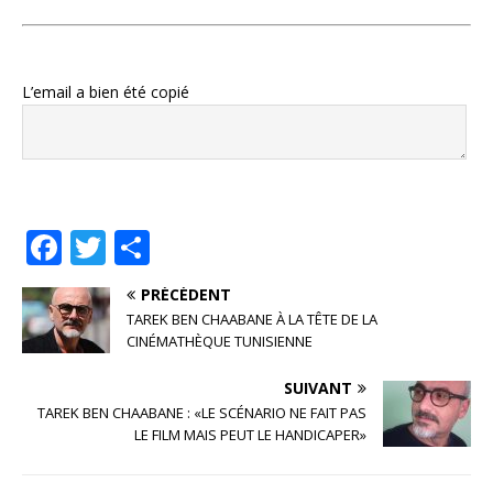
L’email a bien été copié
F
T
P
a
w
ar
PRÉCÉDENT
c
it
ta
TAREK BEN CHAABANE À LA TÊTE DE LA
e
te
g
CINÉMATHÈQUE TUNISIENNE
b
r
e
SUIVANT
o
r
TAREK BEN CHAABANE : «LE SCÉNARIO NE FAIT PAS
LE FILM MAIS PEUT LE HANDICAPER»
o