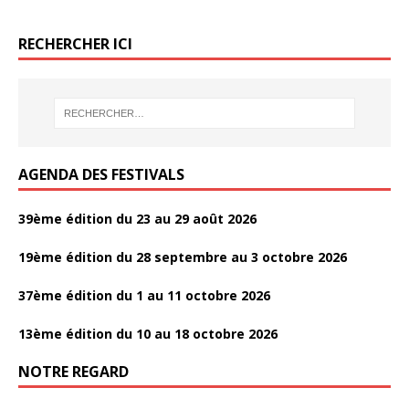
o
o
o
er
er
er
e
itt
ta
o
er
o
o
o
b
er
g
o
RECHERCHER ICI
k
k
k
o
er
k
o
k
AGENDA DES FESTIVALS
39ème édition du 23 au 29 août 2026
19ème édition du 28 septembre au 3 octobre 2026
37ème édition du 1 au 11 octobre 2026
13ème édition du 10 au 18 octobre 2026
NOTRE REGARD