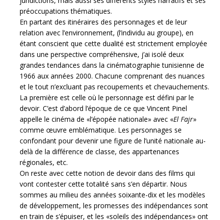
juridictions, mais aussi ses différents styles narratifs et ses
préoccupations thématiques.
En partant des itinéraires des personnages et de leur
relation avec l’environnement, (l’individu au groupe), en
étant conscient que cette dualité est strictement employée
dans une perspective compréhensive, j’ai isolé deux
grandes tendances dans la cinématographie tunisienne de
1966 aux années 2000. Chacune comprenant des nuances
et le tout n’excluant pas recoupements et chevauchements.
La première est celle où le personnage est défini par le
devoir. C’est d’abord l’époque de ce que Vincent Pinel
appelle le cinéma de «l’épopée nationale» avec «
El Fajr
»
comme œuvre emblématique. Les personnages se
confondant pour devenir une figure de l’unité nationale au-
delà de la différence de classe, des appartenances
régionales, etc.
On reste avec cette notion de devoir dans des films qui
vont contester cette totalité sans s’en départir. Nous
sommes au milieu des années soixante-dix et les modèles
de développement, les promesses des indépendances sont
en train de s’épuiser, et les «soleils des indépendances» ont