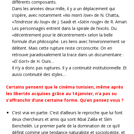
différents composants.
Dans les années deux mille, il y a un déplacement qui
s’opère, avec notamment «
No man’s love
» de N. Chatta,
«
Tendresse du loup
» de J. Saadi et «
Satin rouge
» de R. Amari.
Les personnages entrent dans la spirale de l’excès. Du
«décentrement pour le décentrement» selon la belle
formule d’un philosophe. Les liens avec l’environnement se
délitent. Mais cette rupture reste circonscrite. On en
retrouve paradoxalement la trace dans un documentaire :
«
El Gort
» de H. Ouni…
Il n’y a donc pas ruptures. Il y a continuité institutionnelle. Et
aussi continuité des styles…
Certains pensent que le cinéma tunisien, même après
les libertés acquises grâce au 14 janvier, n’a pas su
s’affranchir d’une certaine forme.
Qu’en pensez vous ?
C’est vrai en partie. C’est d’ailleurs le reproche que lui font
deux chercheurs et amis qui sont Ikbal Zalila et Slim
Bencheikh. Le premier parle de la domination de ce qu’il
définit comme une tendance naturaliste et sociologiste, et