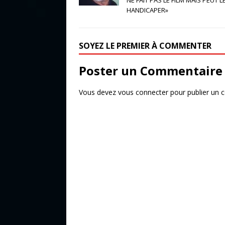
e
te
g
NE FAIT PAS LE FILM MAIS PEUT L
HANDICAPER»
b
r
e
o
r
SOYEZ LE PREMIER À COMMENTER
o
k
Poster un Commentaire
Vous devez
vous connecter
pour publier un 