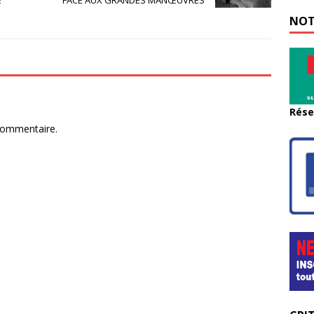
E
FACE AUX GRANDES MANŒUVRES
NOT
Rése
commentaire.