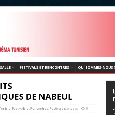
 SALLE
FESTIVALS ET RENCONTRES
QUI SOMMES-NOUS 
ITS
QUES DE NABEUL
L
Tunisie
,
Festivals et Rencontres
,
Festivals par pays
0
R