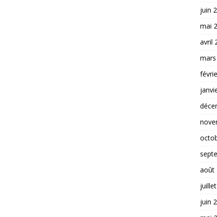
juin 
mai 
avril
mars
févri
janvi
déce
nove
octo
sept
août
juille
juin 