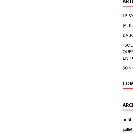
ART
LE S
JALI
BAB
«SOL
QUES
EN T
SON
COM
ARC
août
juille