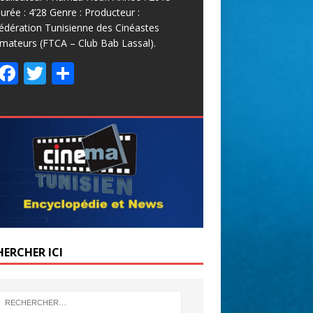
urée : 4’28 Genre : Producteur :
édération Tunisienne des Cinéastes
mateurs (FTCA – Club Bab Lassal).
F
T
P
ac
w
ar
e
itt
ta
b
er
g
o
er
o
k
HERCHER ICI