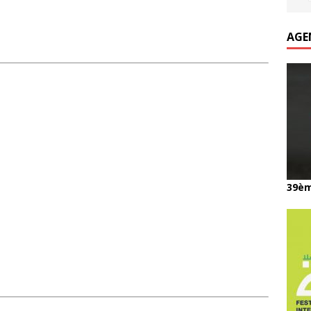
AGE
39èm