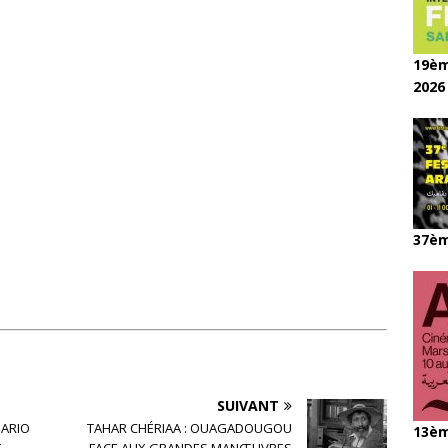
19èm
2026
37èm
SUIVANT
NARIO
TAHAR CHÉRIAA : OUAGADOUGOU
13èm