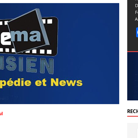
D
F
A
REC
ul