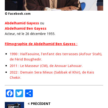
© Facebook.com
Abdelhamid Gayess
ou
Abdelhamid Ben Gayess
Acteur, né le 26 décembre 1955.
Filmographie de Abdelhamid Ben Gayess :
1990 : Halfaouine, l’enfant des terrasses (Asfour Stah),
de Férid Boughedir.
2011 : Le Masseur (CM), de Anouar Lahouar.
2022 : Demain Sera Mieux (Sabbak el Khir), de Kais
Chekir.
F
T
P
a
w
ar
PRÉCÉDENT