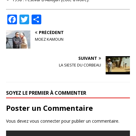
F
T
P
a
w
ar
PRÉCÉDENT
c
it
ta
MOEZ KAMOUN
e
te
g
b
r
e
SUIVANT
o
r
LA SIESTE DU CORBEAU
o
k
SOYEZ LE PREMIER À COMMENTER
Poster un Commentaire
Vous devez
vous connecter
pour publier un commentaire.