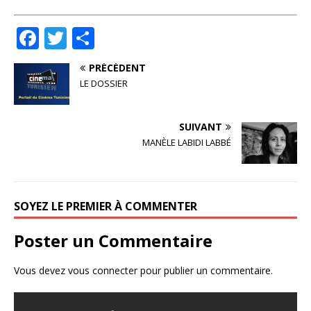
F
T
P
a
w
ar
PRÉCÉDENT
c
it
ta
LE DOSSIER
e
te
g
b
r
e
SUIVANT
o
r
MANÈLE LABIDI LABBÉ
o
k
SOYEZ LE PREMIER À COMMENTER
Poster un Commentaire
Vous devez
vous connecter
pour publier un commentaire.