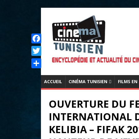
F
a
T
c
w
P
e
i
ACCUEIL
CINÉMA TUNISIEN
FILMS EN
a
b
t
r
o
OUVERTURE DU FE
t
t
o
e
INTERNATIONAL 
a
k
r
g
KELIBIA – FIFAK 20
e