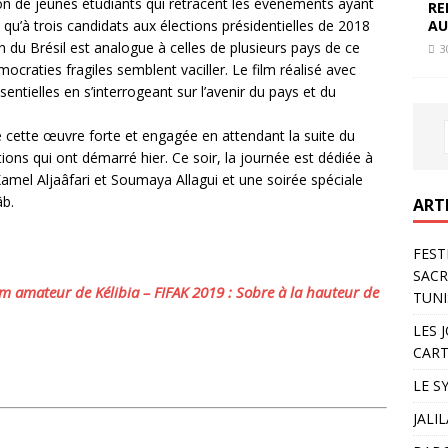
n de jeunes étudiants qui retracent les événements ayant
RE
qu’à trois candidats aux élections présidentielles de 2018
AU
on du Brésil est analogue à celles de plusieurs pays de ce
3
ocraties fragiles semblent vaciller. Le film réalisé avec
entielles en s’interrogeant sur l’avenir du pays et du
 cette œuvre forte et engagée en attendant la suite du
s qui ont démarré hier. Ce soir, la journée est dédiée à
amel Aljaâfari et Soumaya Allagui et une soirée spéciale
âb.
ART
FEST
SACR
lm amateur de Kélibia – FIFAK 2019 : Sobre à la hauteur de
TUNI
LES 
CART
LE S
JALI