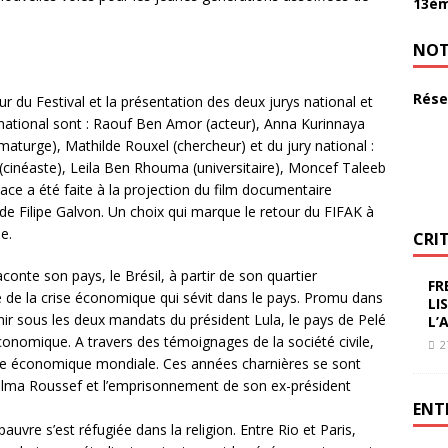
13èm
NOT
Rése
eur du Festival et la présentation des deux jurys national et
rnational sont : Raouf Ben Amor (acteur), Anna Kurinnaya
turge), Mathilde Rouxel (chercheur) et du jury national :
(cinéaste), Leila Ben Rhouma (universitaire), Moncef Taleeb
lace a été faite à la projection du film documentaire
de Filipe Galvon. Un choix qui marque le retour du FIFAK à
e.
CRI
conte son pays, le Brésil, à partir de son quartier
FR
de la crise économique qui sévit dans le pays. Promu dans
LI
r sous les deux mandats du président Lula, le pays de Pelé
L’
conomique. A travers des témoignages de la société civile,
2
ce économique mondiale. Ces années charnières se sont
 Dilma Roussef et l’emprisonnement de son ex-président
ENT
uvre s’est réfugiée dans la religion. Entre Rio et Paris,