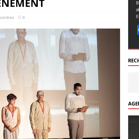
VENEMENT
B
a
E
ncontres
0
REC
AGE