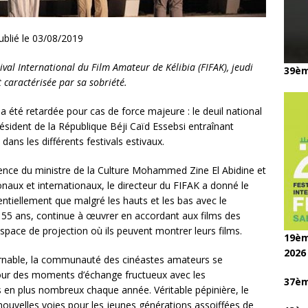
ublié le 03/08/2019
ival International du Film Amateur de Kélibia (FIFAK), jeudi
39èm
t caractérisée par sa sobriété.
on a été retardée pour cas de force majeure : le deuil national
ésident de la République Béji Caïd Essebsi entraînant
 dans les différents festivals estivaux.
sence du ministre de la Culture Mohammed Zine El Abidine et
tionaux et internationaux, le directeur du FIFAK a donné le
entiellement que malgré les hauts et les bas avec le
es 55 ans, continue à œuvrer en accordant aux films des
space de projection où ils peuvent montrer leurs films.
19èm
2026
rnable, la communauté des cinéastes amateurs se
ur des moments d’échange fructueux avec les
37èm
s en plus nombreux chaque année. Véritable pépinière, le
 nouvelles voies pour les jeunes générations assoiffées de