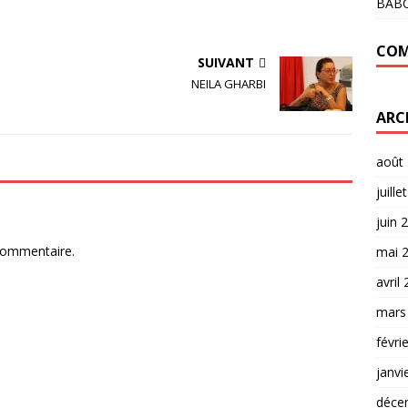
BAB
COM
SUIVANT
NEILA GHARBI
ARC
août
juille
juin 
commentaire.
mai 
avril
mars
févri
janvi
déce