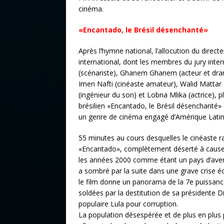
cinéma.
«Encantado, le Brésil désenchanté»
Après l’hymne national, l’allocution du direct
international, dont les membres du jury inte
(scénariste), Ghanem Ghanem (acteur et drama
Imen Nafti (cinéaste amateur), Walid Mattar 
(ingénieur du son) et Lobna Mlika (actrice), p
brésilien «Encantado, le Brésil désenchanté» 
un genre de cinéma engagé d’Amérique Latin
55 minutes au cours desquelles le cinéaste ra
«Encantado», complètement déserté à cause 
les années 2000 comme étant un pays d’aveni
a sombré par la suite dans une grave crise é
le film donne un panorama de la 7e puissan
soldées par la destitution de sa présidente
populaire Lula pour corruption.
La population désespérée et de plus en plus pa