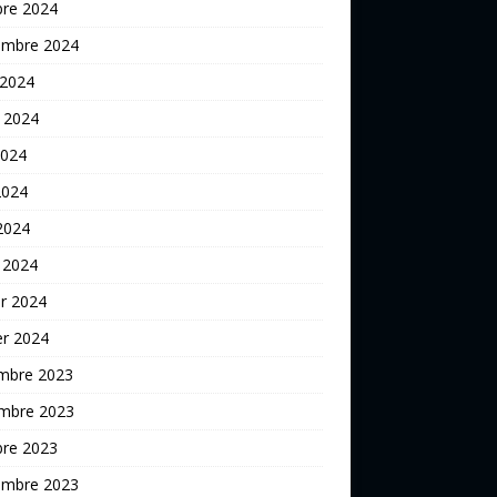
bre 2024
embre 2024
 2024
t 2024
2024
2024
 2024
 2024
er 2024
er 2024
mbre 2023
mbre 2023
bre 2023
embre 2023