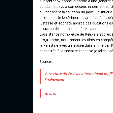
«Encantado» donne la parole à une génératio
conduit le pays à son désenchantement ainsi 
qui analysent la situation du pays. La situati
qu’on appelle le «Printemps arabe» où les dém
justesse et sobriété aborde des questions ess
nouveau destin politique à réinventer.
L’assistance nombreuse de Kélibia a apprécié
programme, notamment les films en compétion
la Palestine avec un masterclass animé par K
consacrée à la cinéaste libanaise Joseline Sa
Source :
Ouverture du Festival international du fi
l’événement
Accueil