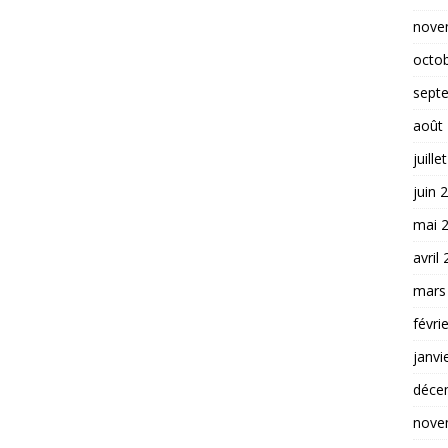
nove
octo
sept
août
juille
juin 
mai 
avril
mars
févri
janvi
déce
nove