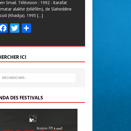
en Smail. Télévision : 1992 : Itarafat
lmatar alakhir (téléfilm), de Slaheddine
ssid (Khadija). 1995
[…]
F
T
P
ac
w
ar
e
itt
ta
b
er
g
HERCHER ICI
o
er
o
k
NDA DES FESTIVALS