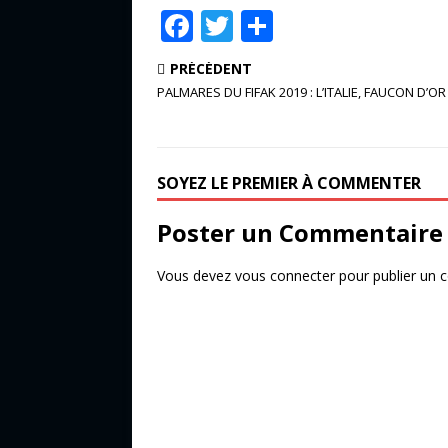
F
T
P
a
w
ar
PRÉCÉDENT
c
it
ta
PALMARES DU FIFAK 2019 : L’ITALIE, FAUCON D’OR
e
te
g
b
r
e
o
r
SOYEZ LE PREMIER À COMMENTER
o
Poster un Commentaire
k
Vous devez
vous connecter
pour publier un 