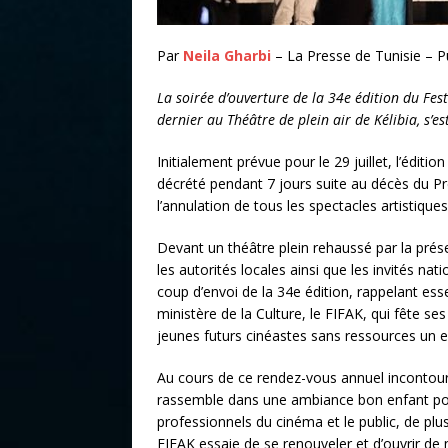
Par
Neila Gharbi
– La Presse de Tunisie – P
La soirée d’ouverture de la 34e édition du Fest
dernier au Théâtre de plein air de Kélibia, s’es
Initialement prévue pour le 29 juillet, l’éditi
décrété pendant 7 jours suite au décès du Pr
l’annulation de tous les spectacles artistiques
Devant un théâtre plein rehaussé par la pré
les autorités locales ainsi que les invités na
coup d’envoi de la 34e édition, rappelant ess
ministère de la Culture, le FIFAK, qui fête s
jeunes futurs cinéastes sans ressources un e
Au cours de ce rendez-vous annuel incontou
rassemble dans une ambiance bon enfant po
professionnels du cinéma et le public, de plu
FIFAK essaie de se renouveler et d’ouvrir de