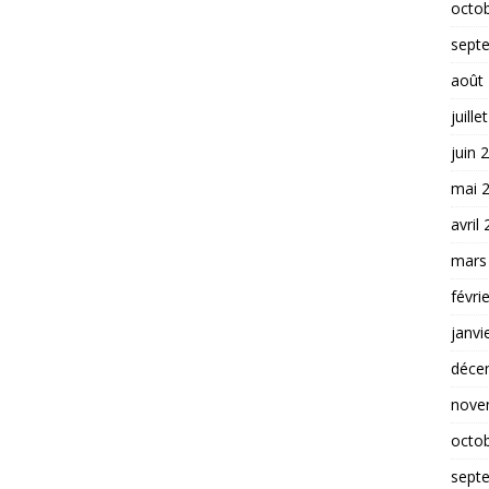
octo
sept
août
juille
juin 
mai 
avril
mars
févri
janvi
déce
nove
octo
sept