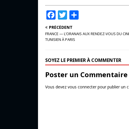
F
T
P
a
w
ar
PRÉCÉDENT
c
it
ta
FRANCE — L’ORANAIS AUX RENDEZ-VOUS DU CI
e
te
g
TUNISIEN À PARIS
b
r
e
o
r
SOYEZ LE PREMIER À COMMENTER
o
Poster un Commentaire
k
Vous devez
vous connecter
pour publier un 