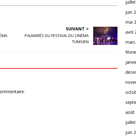
juille
juin 
mai 
SUIVANT
avril
NÉMA
PALMARÈS DU FESTIVAL DU CINÉMA
TUNISIEN
mars
févri
janvi
déce
nove
commentaire.
octo
sept
août
juille
juin 