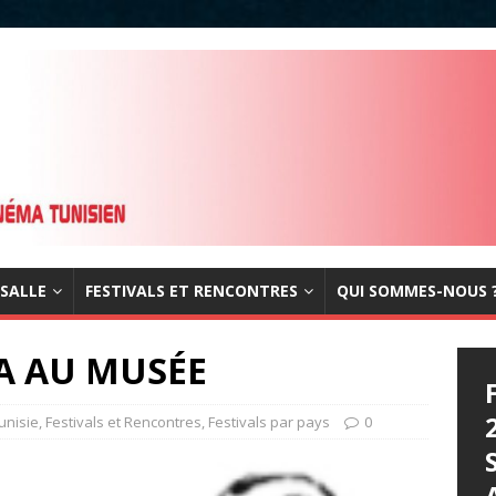
 SALLE
FESTIVALS ET RENCONTRES
QUI SOMMES-NOUS 
A AU MUSÉE
unisie
,
Festivals et Rencontres
,
Festivals par pays
0