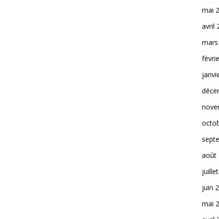
mai 
avril
mars
févri
janvi
déce
nove
octo
sept
août
juille
juin 
mai 