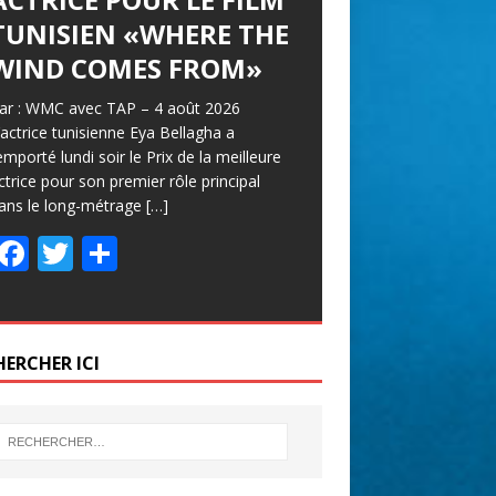
TUNISIEN «WHERE THE
WIND COMES FROM»
ar : WMC avec TAP – 4 août 2026
’actrice tunisienne Eya Bellagha a
emporté lundi soir le Prix de la meilleure
ctrice pour son premier rôle principal
ans le long-métrage
[…]
F
T
P
ac
w
ar
e
itt
ta
b
er
g
HERCHER ICI
o
er
o
k