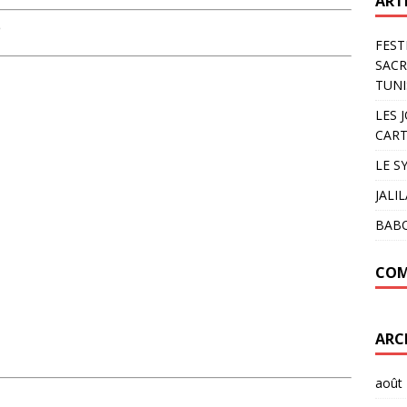
ART
FEST
SACR
TUNI
LES 
CART
LE S
JALI
BAB
COM
ARC
août