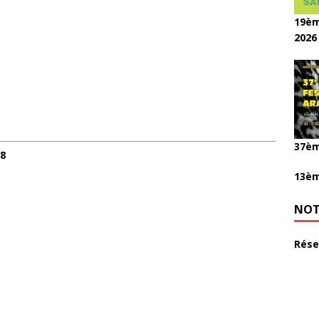
19èm
2026
37èm
18
13èm
NOT
Rése