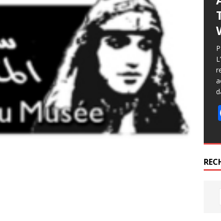
P
L
r
a
d
REC