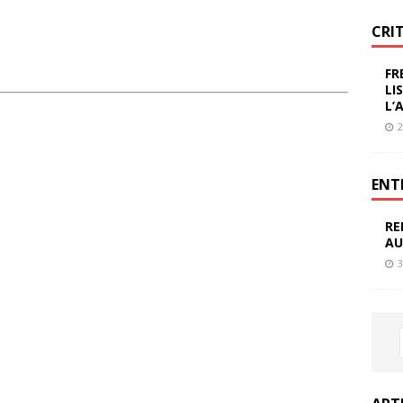
CRI
FR
LI
L’
2
ENT
RE
AU
3