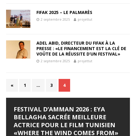
FIFAK 2025 – LE PALMARÈS
2 septembre 2025
projettut
ADEL ABID, DIRECTEUR DU FIFAK À LA
PRESSE : «LE FINANCEMENT EST LA CLÉ DE
VOÛTE DE LA RÉUSSITE D’UN FESTIVAL»
2 septembre 2025
projettut
«
1
…
3
4
FESTIVAL D’AMMAN 2026 : EYA
LES JOURNÉES
LE SYNDROME DE DJAMILA
JALILA BORHANE
BABOUNA BEN AYED
BELLAGHA SACRÉE MEILLEURE
CINÉMATOGRAPHIQUES DE
Le Syndrome de Djamila Pays : Tunisie Réalisateur :
Jalila Borhane Actrice. Filmographie de Jalila Borhane,
Babouna Ben Ayed Actrice. Filmographie de Babouna
ACTRICE POUR LE FILM TUNISIEN
CARTHAGE (JCC) LANCENT LEUR
Hamza Hedfi Année : 2015 Durée : 4’28 Genre :
actrice : 1998 : Demain, je brûle (Ghodoua nahreg), de
Ben Ayed, actrice : 1995 : Tourba (CM), de Moncef
«WHERE THE WIND COMES FROM»
APPEL À FILMS
Producteur : Fédération Tunisienne des Cinéastes
Mohamed Ben Smail. Télévision : 1992 : Itarafat
Dhouib. 1998 : Demain, je brûle (Ghodoua nahreg), de