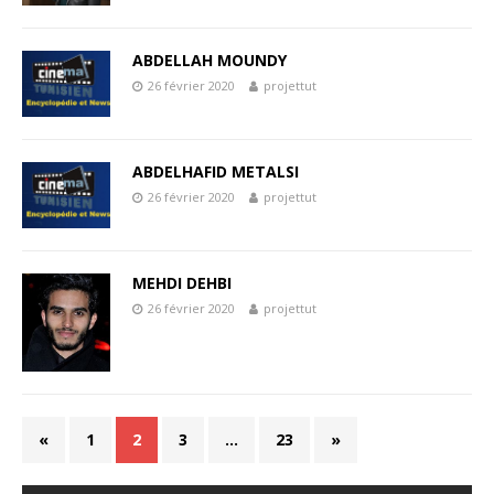
ABDELLAH MOUNDY
26 février 2020
projettut
ABDELHAFID METALSI
26 février 2020
projettut
MEHDI DEHBI
26 février 2020
projettut
«
1
2
3
…
23
»