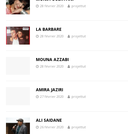
28 février 2020
projettut
LA BARBARE
28 février 2020
projettut
MOUNA AZZABI
28 février 2020
projettut
AMIRA JAZIRI
27 février 2020
projettut
ALI SAIDANE
26 février 2020
projettut