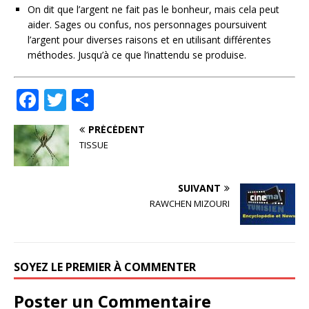
On dit que l’argent ne fait pas le bonheur, mais cela peut
aider. Sages ou confus, nos personnages poursuivent
l’argent pour diverses raisons et en utilisant différentes
méthodes. Jusqu’à ce que l’inattendu se produise.
F
T
P
a
w
ar
PRÉCÉDENT
c
it
ta
TISSUE
e
te
g
b
r
e
SUIVANT
o
r
RAWCHEN MIZOURI
o
k
SOYEZ LE PREMIER À COMMENTER
Poster un Commentaire