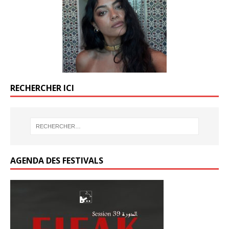
o
o
er
er
k
o
o
k
k
RECHERCHER ICI
AGENDA DES FESTIVALS