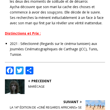
les deux des moments de solitude et de désarroi.
Aycha découvre que son mari lui cache des choses et
commence à avoir des soupçons. Elle décide de le suivre.
Ses recherches la mènent inéluctablement à un face à face
avec son mari qui finit par lui révéler une vérité inattendue.
Distinctions et Prix :
2021 : Sélectionné (Regards sur le cinéma tunisien) aux
Journées Cinématographiques de Carthage (JCC), Tunis,
Tunisie.
F
T
P
a
w
ar
PRÉCÉDENT
c
it
ta
MARÉCAGE
e
te
g
b
r
e
SUIVANT
o
r
LA 14° ÉDITION DE «CINÉ REGARDS AFRICAINS» SE