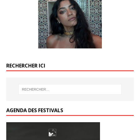
k
k
o
o
er
er
k
o
o
k
k
RECHERCHER ICI
AGENDA DES FESTIVALS