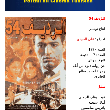
54
الـرّديف
انتاج تونسي
اخراج :
علي العبيدي
السنة 1997
المدة : 117 دقيقة
النوع : روائي
عن رواية «يوم من أيام
زمرا» لمحمد صالح
الجابري
تمثيل
عبد الوهاب الجملي
أمال سفطة
باتريس سامسون