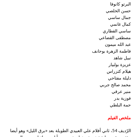
البرتو كانوفا
حسن الخلصي
جمال ساسي
كمال غانمي
ساسي القطاري
مصطفى القضاعي
عبد الله ميمون
فاطمة الزهرة بوحانف
نبيل شاهد
عزيزة بولبيار
هيلام كتزراس
دليلة مفتاحي
محمد صالح جربي
منير عرقي
فوزية بدر
حمة البلطي
ملخص الفيلم
الرّديف 54، ثاني أفلام علي العبيدي الطويلة بعد «برق الليل» وهو أيضا