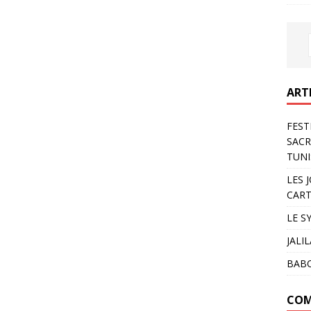
ART
FEST
SACR
TUNI
LES 
CART
LE S
JALI
BAB
COM