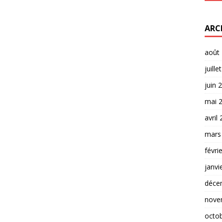
ARC
août
juille
juin 
mai 
avril
mars
févri
janvi
déce
nove
octo