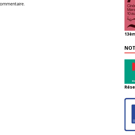
commentaire.
13èm
NOT
Rése