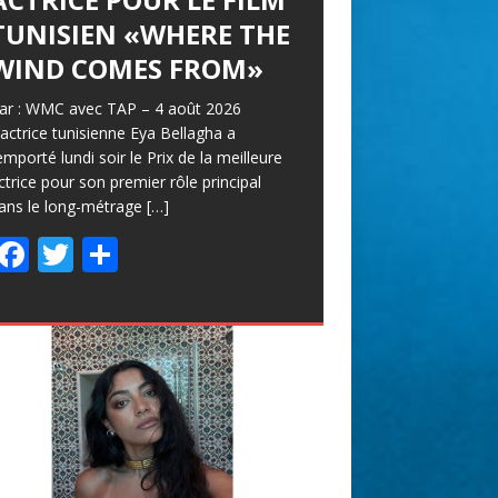
TUNISIEN «WHERE THE
WIND COMES FROM»
ar : WMC avec TAP – 4 août 2026
’actrice tunisienne Eya Bellagha a
emporté lundi soir le Prix de la meilleure
ctrice pour son premier rôle principal
ans le long-métrage
[…]
F
T
P
ac
w
ar
e
itt
ta
b
er
g
o
er
o
k