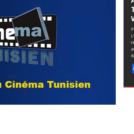
P
L
r
a
d