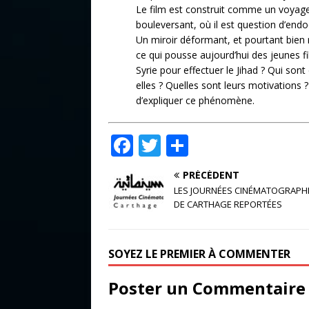
Le film est construit comme un voyage
bouleversant, où il est question d’en
Un miroir déformant, et pourtant bien r
ce qui pousse aujourd’hui des jeunes fi
Syrie pour effectuer le Jihad ? Qui son
elles ? Quelles sont leurs motivations 
d’expliquer ce phénomène.
F
T
P
a
w
ar
PRÉCÉDENT
c
it
ta
LES JOURNÉES CINÉMATOGRAPH
e
te
g
DE CARTHAGE REPORTÉES
b
r
e
o
r
SOYEZ LE PREMIER À COMMENTER
o
Poster un Commentaire
k