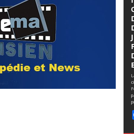
L
c
F
p
p