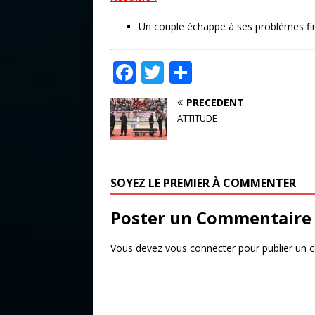
Un couple échappe à ses problèmes fina
F
T
P
a
w
ar
PRÉCÉDENT
c
it
ta
ATTITUDE
e
te
g
b
r
e
o
r
SOYEZ LE PREMIER À COMMENTER
o
Poster un Commentaire
k
Vous devez
vous connecter
pour publier un 