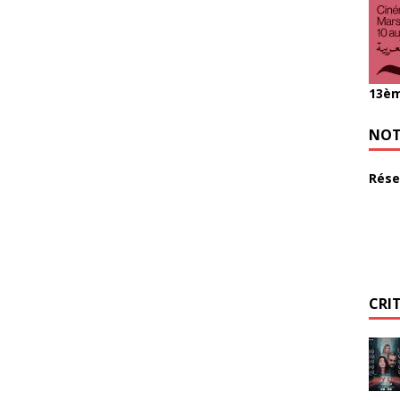
13èm
NOT
Rése
CRI