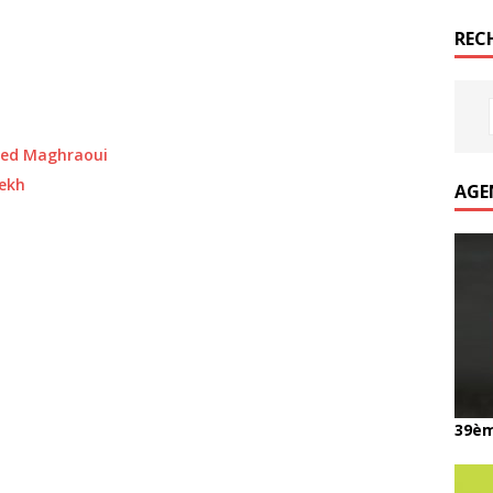
REC
d Maghraoui
ekh
AGE
39èm