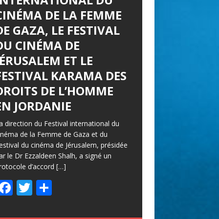
CINÉMA DE LA FEMME
DE GAZA, LE FESTIVAL
DU CINÉMA DE
JÉRUSALEM ET LE
FESTIVAL KARAMA DES
DROITS DE L’HOMME
EN JORDANIE
a direction du Festival international du
inéma de la Femme de Gaza et du
estival du cinéma de Jérusalem, présidée
ar le Dr Ezzaldeen Shalh, a signé un
rotocole d’accord
[…]
F
T
P
ac
w
ar
e
itt
ta