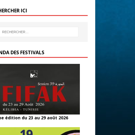
b
er
g
HERCHER ICI
o
er
o
k
NDA DES FESTIVALS
e édition du 23 au 29 août 2026