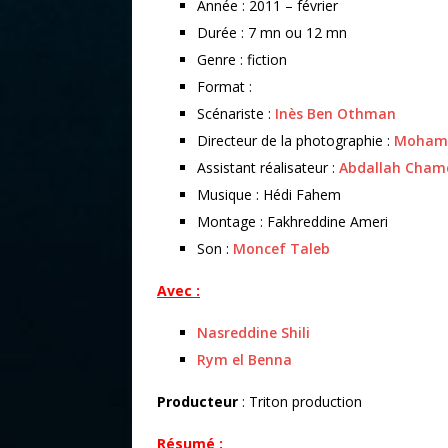
Année : 2011 – février
Durée : 7 mn ou 12 mn
Genre : fiction
Format :
Scénariste :
Inès Ben Othman
Directeur de la photographie :
Mohame
Assistant réalisateur :
Abdallah Cham
Musique : Hédi Fahem
Montage : Fakhreddine Ameri
Son :
Moncef Taleb
Avec :
Nasreddine Shili
Rym el Benna
Producteur
: Triton production
Résumé :