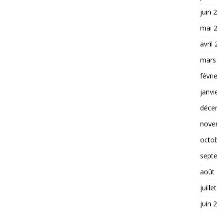
juin 
mai 
avril
mars
févri
janvi
déce
nove
octo
sept
août
juille
juin 