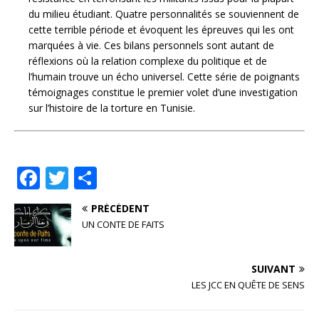
du milieu étudiant. Quatre personnalités se souviennent de
cette terrible période et évoquent les épreuves qui les ont
marquées à vie. Ces bilans personnels sont autant de
réflexions où la relation complexe du politique et de
l’humain trouve un écho universel. Cette série de poignants
témoignages constitue le premier volet d’une investigation
sur l’histoire de la torture en Tunisie.
F
T
P
a
w
ar
PRÉCÉDENT
c
it
ta
UN CONTE DE FAITS
e
te
g
b
r
e
SUIVANT
o
r
LES JCC EN QUÊTE DE SENS
o