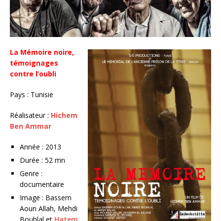
La Mémoire noire,
témoignages
contre l’oubli
Pays : Tunisie
Réalisateur :
Hichem
Ben Ammar
Année : 2013
Durée : 52 mn
Genre :
documentaire
Image : Bassem
Aoun Allah, Mehdi
Bouhlal et
Hatem