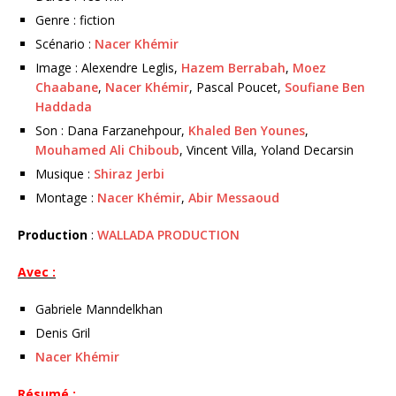
Genre : fiction
Scénario :
Nacer Khémir
Image : Alexendre Leglis,
Hazem Berrabah
,
Moez
Chaabane
,
Nacer Khémir
, Pascal Poucet,
Soufiane Ben
Haddada
Son : Dana Farzanehpour,
Khaled Ben Younes
,
Mouhamed Ali Chiboub
, Vincent Villa, Yoland Decarsin
Musique :
Shiraz Jerbi
Montage :
Nacer Khémir
,
Abir Messaoud
Production
:
WALLADA PRODUCTION
Avec :
Gabriele Manndelkhan
Denis Gril
Nacer Khémir
Résumé :