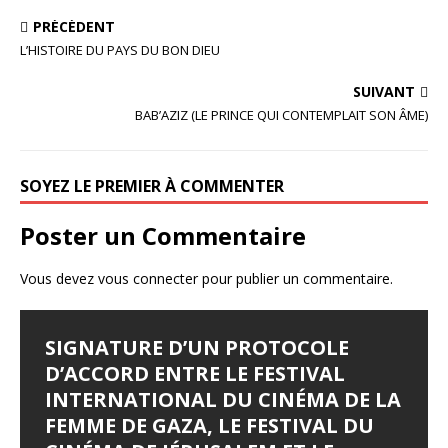
a
w
ar
PRÉCÉDENT
c
it
ta
L’HISTOIRE DU PAYS DU BON DIEU
e
te
g
SUIVANT
b
r
e
BAB’AZIZ (LE PRINCE QUI CONTEMPLAIT SON ÂME)
o
r
o
SOYEZ LE PREMIER À COMMENTER
k
Poster un Commentaire
Vous devez
vous connecter
pour publier un commentaire.
SIGNATURE D’UN PROTOCOLE
FESTIVAL D’AMMAN 2026 : EYA
LES JOURNÉES
LE SYNDROME DE DJAMILA
JALILA BORHANE
D’ACCORD ENTRE LE FESTIVAL
BELLAGHA SACRÉE MEILLEURE
CINÉMATOGRAPHIQUES DE
Le Syndrome de Djamila Pays : Tunisie Réalisateur :
Jalila Borhane Actrice. Filmographie de Jalila Borhane,
INTERNATIONAL DU CINÉMA DE LA
ACTRICE POUR LE FILM TUNISIEN
CARTHAGE (JCC) LANCENT LEUR
Hamza Hedfi Année : 2015 Durée : 4’28 Genre :
actrice : 1998 : Demain, je brûle (Ghodoua nahreg), de
FEMME DE GAZA, LE FESTIVAL DU
«WHERE THE WIND COMES FROM»
APPEL À FILMS
Producteur : Fédération Tunisienne des Cinéastes
Mohamed Ben Smail. Télévision : 1992 : Itarafat
Amateurs (FTCA – Club Bab Lassal).
almatar alakhir (téléfilm), de Slaheddine Essid (Khadija).