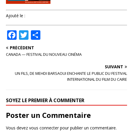
Ajouté le :
F
T
P
a
w
ar
PRÉCÉDENT
c
it
ta
CANADA — FESTIVAL DU NOUVEAU CINÉMA
e
te
g
SUIVANT
b
r
e
UN FILS, DE MEHDI BARSAOUI ENCHANTE LE PUBLIC DU FESTIVAL
o
r
INTERNATIONAL DU FILM DU CAIRE
o
k
SOYEZ LE PREMIER À COMMENTER
Poster un Commentaire
Vous devez
vous connecter
pour publier un commentaire.