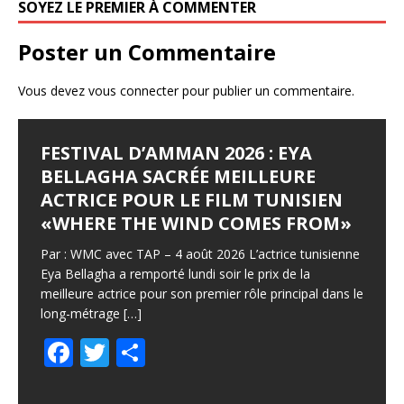
SOYEZ LE PREMIER À COMMENTER
k
Poster un Commentaire
Vous devez
vous connecter
pour publier un commentaire.
FESTIVAL D’AMMAN 2026 : EYA
BELLAGHA SACRÉE MEILLEURE
ACTRICE POUR LE FILM TUNISIEN
«WHERE THE WIND COMES FROM»
Par : WMC avec TAP – 4 août 2026 L’actrice tunisienne
Eya Bellagha a remporté lundi soir le prix de la
meilleure actrice pour son premier rôle principal dans le
long-métrage
[…]
F
T
P
ac
w
ar