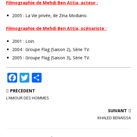
Filmographie de Mehdi Ben Attia, acteur :
2005 : La Vie privée, de Zina Modiano.
Filmographie de Mehdi Ben Attia, scénariste :
2001 : Loin.
2004 : Groupe Flag (Saison 2), Série TV.
2005 : Groupe Flag (Saison 3), Série TV.
F
T
P
a
w
ar
PRÉCÉDENT
c
it
ta
L’AMOUR DES HOMMES
e
te
g
SUIVANT
b
r
e
KHALED BENAÏSSA
o
r
o