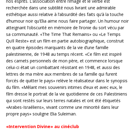
nos esprits. L’association entre l’image et le verbe est
recherchée dans une subtilité nous livrant une admirable
esthétique aussi relative à l’absurdité des faits qu’à la touche
d’humour noir qu’Elia aime nous faire partager. Un humour noir
atteignant l’obscurité en mémoire de l’ironie du sort vécu par
sa communauté. «The Time That Remains» ou «Le Temps
Qu’il Reste» est un film en partie autobiographique, construit
en quatre épisodes marquants de la vie d’une famille
palestinienne, de 1948 au temps récent. «Ce film est inspiré
des carnets personnels de mon père, et commence lorsque
celui-ci était un combattant résistant en 1948, et aussi des
lettres de ma mère aux membres de sa famille qui furent
forcés de quitter le pays» relève le réalisateur dans le synopsis
du film. «Mêlant mes souvenirs intimes d’eux et avec eux, le
film dresse le portrait de la vie quotidienne de ces Palestiniens
qui sont restés sur leurs terres natales et ont été étiquetés
«Arabes-Israéliens», vivant comme une minorité dans leur
propre pays» souligne Elia Suleiman.
«Intervention Divine» au cinéclub