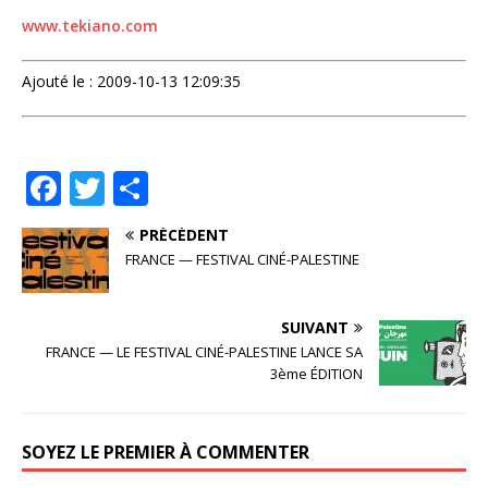
www.tekiano.com
Ajouté le : 2009-10-13 12:09:35
F
T
P
a
w
ar
PRÉCÉDENT
c
it
ta
FRANCE — FESTIVAL CINÉ-PALESTINE
e
te
g
b
r
e
SUIVANT
o
r
FRANCE — LE FESTIVAL CINÉ-PALESTINE LANCE SA
3ème ÉDITION
o
k
SOYEZ LE PREMIER À COMMENTER