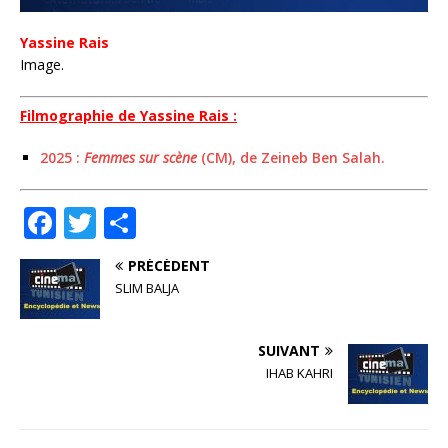
Yassine Rais
Image.
Filmographie de Yassine Rais :
2025 :
Femmes sur scène
(CM), de Zeineb Ben Salah.
F
T
P
a
w
ar
PRÉCÉDENT
c
it
ta
SLIM BALJA
e
te
g
b
r
e
SUIVANT
o
r
IHAB KAHRI
o
k