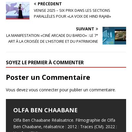
a
w
ar
PRÉCÉDENT
c
it
ta
VENISE 2025 – SIX PRIX DANS LES SECTIONS
e
te
g
PARALLÈLES POUR «LA VOIX DE HIND RAJAB»
b
r
e
SUIVANT
o
r
LA MANIFESTATION «CINÉ ARCADE DU BARDO» : LE 7°
ART À LA CROISÉE DE L’HISTOIRE ET DU PATRIMOINE
o
k
SOYEZ LE PREMIER À COMMENTER
Poster un Commentaire
Vous devez
vous connecter
pour publier un commentaire.
TRACES
OLFA BEN CHAABANE
BOURGUIBA – DE GAULLE : BRAS DE
HABIB BOUFARES
HOUSSEM GHRIBI
FER À BIZERTE
Traces Pays : Tunisie Réalisatrice : Olfa Ben Chaabane
Olfa Ben Chaabane Réalisatrice. Filmographie de Olfa
Habib Boufares Acteur franco-tunisien, né le 18
Houssem Ghribi Acteur. Filmographie de Houssem
Année : 2012 Durée : CM Genre : fiction Format :
Ben Chaabane, réalisatrice : 2012 : Traces (CM). 2022 :
octobre 1946 à Kalaa Kébira en Tunisie. Habib
Ghribi, acteur : 2017 : La Belle et la meute, de Kaouther
Bourguiba – De Gaulle : Bras de Fer à Bizerte Pays :