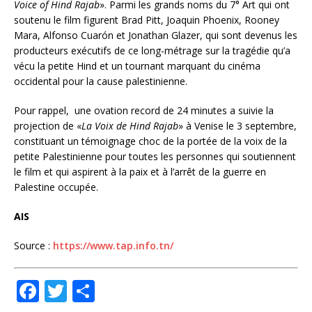
Voice of Hind Rajab
». Parmi les grands noms du 7° Art qui ont
soutenu le film figurent Brad Pitt, Joaquin Phoenix, Rooney
Mara, Alfonso Cuarón et Jonathan Glazer, qui sont devenus les
producteurs exécutifs de ce long-métrage sur la tragédie qu’a
vécu la petite Hind et un tournant marquant du cinéma
occidental pour la cause palestinienne.
Pour rappel, une ovation record de 24 minutes a suivie la
projection de «
La Voix de Hind Rajab
» à Venise le 3 septembre,
constituant un témoignage choc de la portée de la voix de la
petite Palestinienne pour toutes les personnes qui soutiennent
le film et qui aspirent à la paix et à l’arrêt de la guerre en
Palestine occupée.
AIS
Source :
https://www.tap.info.tn/
F
T
P