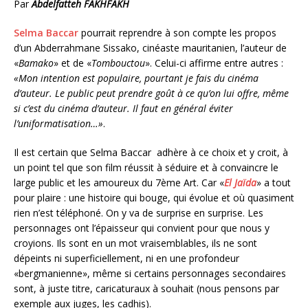
Par
Abdelfatteh FAKHFAKH
Selma Baccar
pourrait reprendre à son compte les propos
d’un Abderrahmane Sissako, cinéaste mauritanien, l’auteur de
«
Bamako
» et de «
Tombouctou
». Celui-ci affirme entre autres :
«Mon intention est populaire, pourtant je fais du cinéma
d’auteur. Le public peut prendre goût à ce qu’on lui offre, même
si c’est du cinéma d’auteur. Il faut en général éviter
l’uniformatisation…»
.
Il est certain que Selma Baccar adhère à ce choix et y croit, à
un point tel que son film réussit à séduire et à convaincre le
large public et les amoureux du 7ème Art. Car «
El Jaïda
» a tout
pour plaire : une histoire qui bouge, qui évolue et où quasiment
rien n’est téléphoné. On y va de surprise en surprise. Les
personnages ont l’épaisseur qui convient pour que nous y
croyions. Ils sont en un mot vraisemblables, ils ne sont
dépeints ni superficiellement, ni en une profondeur
«bergmanienne», même si certains personnages secondaires
sont, à juste titre, caricaturaux à souhait (nous pensons par
exemple aux juges, les cadhis).