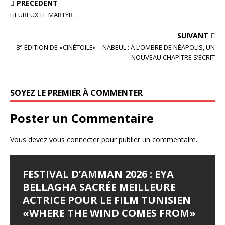
PRÉCÉDENT
c
it
ta
HEUREUX LE MARTYR …
e
te
g
SUIVANT
b
r
e
8° ÉDITION DE «CINÉTOILE» – NABEUL : À L’OMBRE DE NÉAPOLIS, UN
o
r
NOUVEAU CHAPITRE S’ÉCRIT
o
k
SOYEZ LE PREMIER À COMMENTER
Poster un Commentaire
Vous devez
vous connecter
pour publier un commentaire.
FESTIVAL D’AMMAN 2026 : EYA
BELLAGHA SACRÉE MEILLEURE
ACTRICE POUR LE FILM TUNISIEN
«WHERE THE WIND COMES FROM»