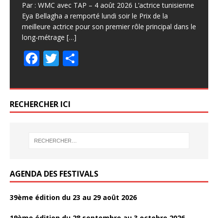
Par : WMC avec TAP – 4 août 2026 L’actrice tunisienne
Eya Bellagha a remporté lundi soir le Prix de la
meilleure actrice pour son premier rôle principal dans le
long-métrage
[…]
F
T
P
ac
w
ar
e
itt
ta
b
er
g
RECHERCHER ICI
o
er
o
k
AGENDA DES FESTIVALS
39ème édition du 23 au 29 août 2026
19ème édition du 28 septembre au 3 octobre 2026