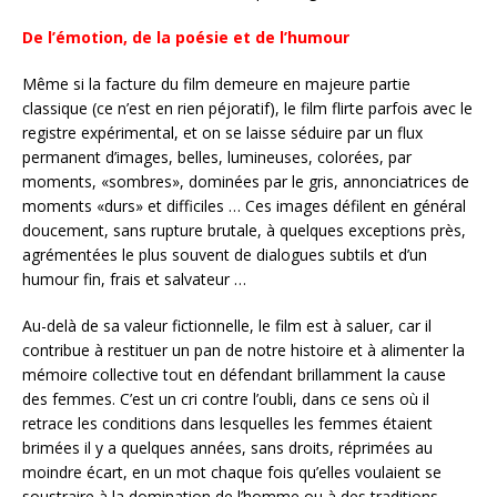
De l’émotion, de la poésie et de l’humour
Même si la facture du film demeure en majeure partie
classique (ce n’est en rien péjoratif), le film flirte parfois avec le
registre expérimental, et on se laisse séduire par un flux
permanent d’images, belles, lumineuses, colorées, par
moments, «sombres», dominées par le gris, annonciatrices de
moments «durs» et difficiles … Ces images défilent en général
doucement, sans rupture brutale, à quelques exceptions près,
agrémentées le plus souvent de dialogues subtils et d’un
humour fin, frais et salvateur …
Au-delà de sa valeur fictionnelle, le film est à saluer, car il
contribue à restituer un pan de notre histoire et à alimenter la
mémoire collective tout en défendant brillamment la cause
des femmes. C’est un cri contre l’oubli, dans ce sens où il
retrace les conditions dans lesquelles les femmes étaient
brimées il y a quelques années, sans droits, réprimées au
moindre écart, en un mot chaque fois qu’elles voulaient se
soustraire à la domination de l’homme ou à des traditions