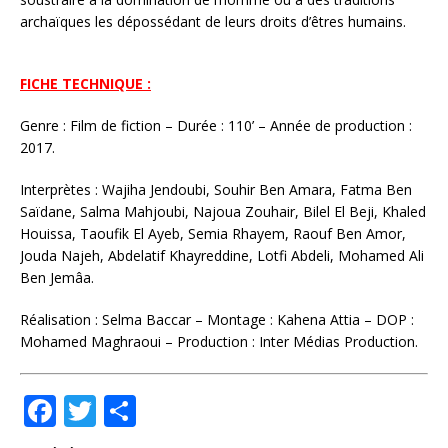
archaïques les dépossédant de leurs droits d’êtres humains.
FICHE TECHNIQUE :
Genre : Film de fiction – Durée : 110’ – Année de production :
2017.
Interprètes : Wajiha Jendoubi, Souhir Ben Amara, Fatma Ben
Saïdane, Salma Mahjoubi, Najoua Zouhair, Bilel El Beji, Khaled
Houissa, Taoufik El Ayeb, Semia Rhayem, Raouf Ben Amor,
Jouda Najeh, Abdelatif Khayreddine, Lotfi Abdeli, Mohamed Ali
Ben Jemâa.
Réalisation : Selma Baccar – Montage : Kahena Attia – DOP :
Mohamed Maghraoui – Production : Inter Médias Production.
F
T
P
a
w
ar