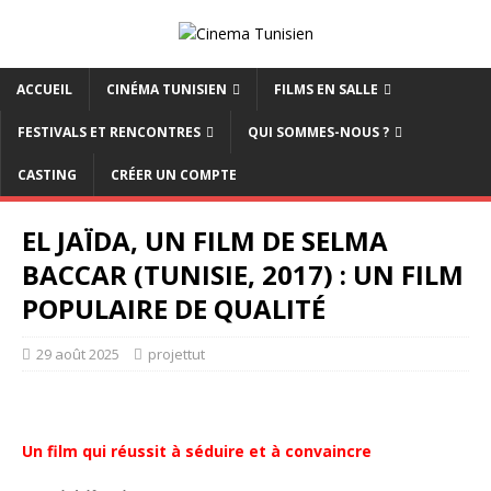
ACCUEIL
CINÉMA TUNISIEN
FILMS EN SALLE
FESTIVALS ET RENCONTRES
QUI SOMMES-NOUS ?
CASTING
CRÉER UN COMPTE
EL JAÏDA, UN FILM DE SELMA
BACCAR (TUNISIE, 2017) : UN FILM
POPULAIRE DE QUALITÉ
29 août 2025
projettut
Un film qui réussit à séduire et à convaincre