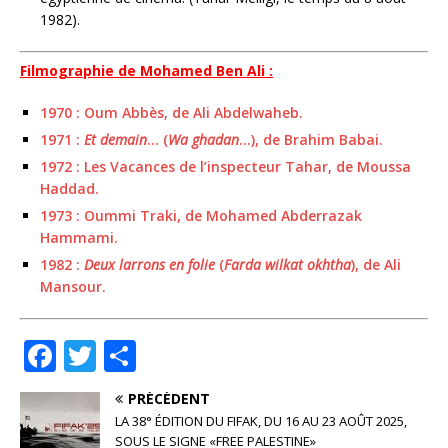
1982).
Filmographie de Mohamed Ben Ali :
1970 : Oum Abbès, de Ali Abdelwaheb.
1971 :
Et demain
… (
Wa ghadan
…), de Brahim Babai.
1972 : Les Vacances de l’inspecteur Tahar, de Moussa
Haddad.
1973 : Oummi Traki, de Mohamed Abderrazak
Hammami.
1982 :
Deux larrons en folie
(
Farda wilkat okhtha
), de Ali
Mansour.
F
T
P
a
w
ar
PRÉCÉDENT
c
it
ta
LA 38° ÉDITION DU FIFAK, DU 16 AU 23 AOÛT 2025,
SOUS LE SIGNE «FREE PALESTINE»