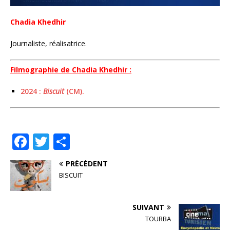
Chadia Khedhir
Journaliste, réalisatrice.
Filmographie de Chadia Khedhir :
2024 :
Biscuit
(CM).
F
T
P
a
w
ar
PRÉCÉDENT
c
it
ta
BISCUIT
e
te
g
b
r
e
SUIVANT
o
r
TOURBA