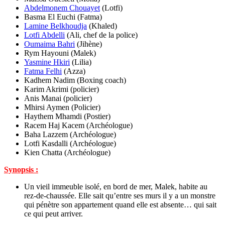
Abdelmonem Chouayet
(Lotfi)
Basma El Euchi (Fatma)
Lamine Belkhoudja
(Khaled)
Lotfi Abdelli
(Ali, chef de la police)
Oumaima Bahri
(Jihène)
Rym Hayouni (Malek)
Yasmine Hkiri
(Lilia)
Fatma Felhi
(Azza)
Kadhem Nadim (Boxing coach)
Karim Akrimi (policier)
Anis Manai (policier)
Mhirsi Aymen (Policier)
Haythem Mhamdi (Postier)
Racem Haj Kacem (Archéologue)
Baha Lazzem (Archéologue)
Lotfi Kasdalli (Archéologue)
Kien Chatta (Archéologue)
Synopsis :
Un vieil immeuble isolé, en bord de mer, Malek, habite au
rez-de-chaussée. Elle sait qu’entre ses murs il y a un monstre
qui pénètre son appartement quand elle est absente… qui sait
ce qui peut arriver.