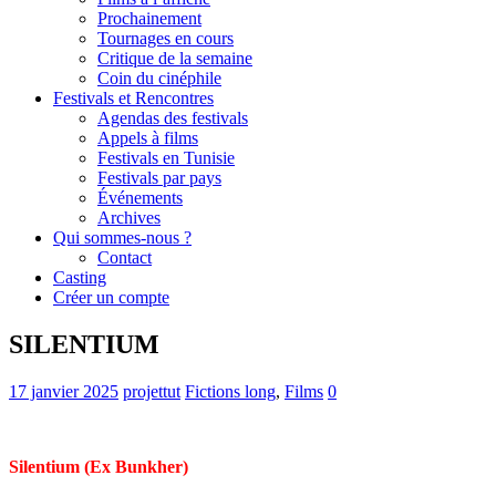
Prochainement
Tournages en cours
Critique de la semaine
Coin du cinéphile
Festivals et Rencontres
Agendas des festivals
Appels à films
Festivals en Tunisie
Festivals par pays
Événements
Archives
Qui sommes-nous ?
Contact
Casting
Créer un compte
SILENTIUM
17 janvier 2025
projettut
Fictions long
,
Films
0
Silentium (Ex Bunkher)