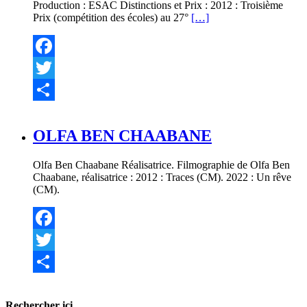
Production : ESAC Distinctions et Prix : 2012 : Troisième
Prix (compétition des écoles) au 27°
[…]
Facebook
Twitter
Partager
OLFA BEN CHAABANE
Olfa Ben Chaabane Réalisatrice. Filmographie de Olfa Ben
Chaabane, réalisatrice : 2012 : Traces (CM). 2022 : Un rêve
(CM).
Facebook
Twitter
Partager
Rechercher ici