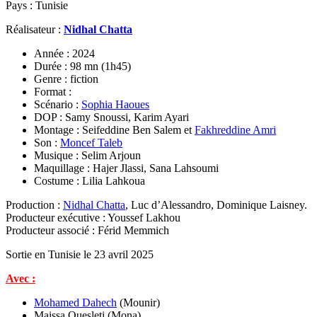
Pays : Tunisie
Réalisateur :
Nidhal Chatta
Année : 2024
Durée : 98 mn (1h45)
Genre : fiction
Format :
Scénario :
Sophia Haoues
DOP : Samy Snoussi, Karim Ayari
Montage : Seifeddine Ben Salem et
Fakhreddine Amri
Son :
Moncef Taleb
Musique : Selim Arjoun
Maquillage : Hajer Jlassi, Sana Lahsoumi
Costume : Lilia Lahkoua
Production :
Nidhal Chatta
, Luc d’Alessandro, Dominique Laisney.
Producteur exécutive : Youssef Lakhou
Producteur associé : Férid Memmich
Sortie en Tunisie le 23 avril 2025
Avec :
Mohamed Dahech
(Mounir)
Maissa Ouesleti (Mona)