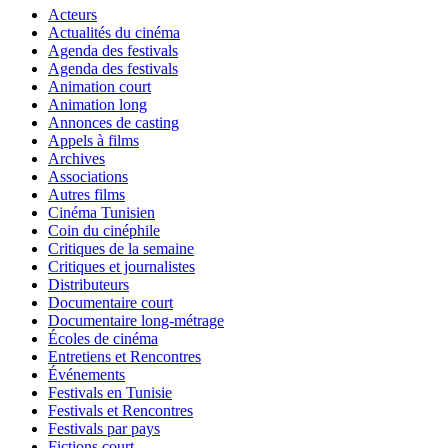
Acteurs
Actualités du cinéma
Agenda des festivals
Agenda des festivals
Animation court
Animation long
Annonces de casting
Appels à films
Archives
Associations
Autres films
Cinéma Tunisien
Coin du cinéphile
Critiques de la semaine
Critiques et journalistes
Distributeurs
Documentaire court
Documentaire long-métrage
Écoles de cinéma
Entretiens et Rencontres
Événements
Festivals en Tunisie
Festivals et Rencontres
Festivals par pays
Fictions court