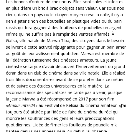
Les bennes d’ordure de chez nous. Elles sont sales et infectes
en plus d’être un bric à brac d’objets sans valeur. Car sous nos
cieux, dans un pays où le citoyen moyen crève la dalle, il n’y a
rien à jeter sinon des bouteilles en plastique vides ou du pain
rassis qui fera gagner à des fouilleurs de poubelles un argent
infime qui ne suffira pas à remplir des ventres affamés. À
Gafsa, ville natale de Marwa Tiba, des citoyens dans le besoin
se livrent à cette activité répugnante pour gagner un pain amer
au goût de leur avilissement quotidien. Marwa est membre de
la Fédération tunisienne des cinéastes amateurs. La jeune
cinéaste se targue d’avoir découvert l’émerveillement du grand
écran dans un club de cinéma dans sa ville natale. Elle a réalisé
trois films documentaires avant de se projeter dans ce métier
et de suivre des études universitaires en la matière. La
reconnaissance des spécialistes ne tarde pas à venir, puisque
la jeune Marwa a été récompensé en 2017 pour son film
«
Amour interdit
» au Festival de Kélibia du cinéma amateur. «J’ai
toujours été attirée par l’idée de faire du cinéma du réel qui
montre les souffrances des gens et leurs préoccupations
quotidiennes. L’idée de filmer les fouilleurs de poubelle m’a
hantée depuis des années déjà. Au début j’ai observé