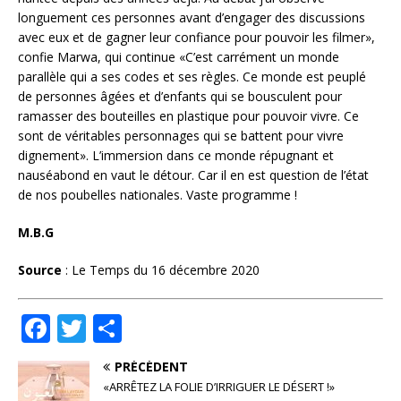
longuement ces personnes avant d’engager des discussions
avec eux et de gagner leur confiance pour pouvoir les filmer»,
confie Marwa, qui continue «C’est carrément un monde
parallèle qui a ses codes et ses règles. Ce monde est peuplé
de personnes âgées et d’enfants qui se bousculent pour
ramasser des bouteilles en plastique pour pouvoir vivre. Ce
sont de véritables personnages qui se battent pour vivre
dignement». L’immersion dans ce monde répugnant et
nauséabond en vaut le détour. Car il en est question de l’état
de nos poubelles nationales. Vaste programme !
M.B.G
Source
: Le Temps du 16 décembre 2020
F
T
P
a
w
ar
PRÉCÉDENT
c
it
ta
«ARRÊTEZ LA FOLIE D’IRRIGUER LE DÉSERT !»